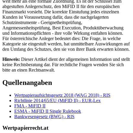
weit mehr als eine formale Zuordnung. Es ist der Schlüssel zum
abgestuften Anlegerschutz, den MiFID II für den europäischen
Finanzmarkt vorsieht. Die korrekte Einstufung jedes einzelnen
Kunden ist Voraussetzung dafür, dass die nachgelagerten
Schutzinstrumente - Geeignetheitsprüfung,
Angemessenheitsprüfung, Best Execution, Produktüberwachung
und Informationspflichten - ihre volle Wirkung entfalten können.
Für österreichische Anleger bedeutet dies: Die Frage, in welche
Kategorie sie eingestuft werden, hat unmittelbare Auswirkungen auf
den Umfang des Schutzes, den sie von ihrer Bank erwarten können.
Hinweis:
Dieser Artikel dient der allgemeinen Information und stellt
keine Rechtsberatung dar. Für rechtliche Fragen wenden Sie sich
bitte an einen Rechtsanwalt.
Quellenangaben
Wertpapieraufsichtsgesetz 2018 (WAG 2018) - RIS
Richtlinie 2014/65/EU (MiFID II) - EUR-Lex
FMA - MiFID II
ESMA - MiFID II Single Rulebook
Bankwesengesetz (BWG) - RIS
Wertpapierrecht.at