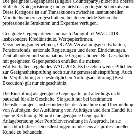
Die geeignete Gegenpartei (Eligible Counterparty) bildet die oberste
Stufe der Kategorisierung und genießt das geringste Schutzniveau.
Diese Kategorie ist auf Transaktionen zwischen institutionellen
Marktteilnehmern zugeschnitten, bei denen beide Seiten über
professionelle Strukturen und Expertise verfügen.
Geeignete Gegenparteien sind nach Paragraf 52 WAG 2018
insbesondere Kreditinstitute, Wertpapierfirmen,
Versicherungsunternehmen, OGAW-Verwaltungsgesellschaften,
Pensionsfonds, nationale Regierungen und deren Einrichtungen,
Zentralbanken und supranationale Organisationen. Bei Geschäften
mit geeigneten Gegenparteien entfallen die meisten
Wohlverhaltensregeln des WAG 2018. Es bestehen weder Pflichten
zur Geeignetheitsprüfung noch zur Angemessenheitsprüfung. Auch
die Verpflichtung zur bestmöglichen Auftragsausführung (Best
Execution) gilt nur eingeschränkt.
Die Einstufung als geeignete Gegenpartei gilt allerdings nicht
pauschal für alle Geschäfte. Sie greift nur bei bestimmten
Dienstleistungen - insbesondere bei der Annahme und Übermittlung
von Aufträgen, der Ausführung von Aufträgen und dem Handel für
eigene Rechnung. Nimmt eine geeignete Gegenpartei
Anlageberatung oder Portfolioverwaltung in Anspruch, ist sie
hinsichtlich dieser Dienstleistungen mindestens als professioneller
Kunde zu behandeln.