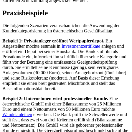
korrekten Schutzumfang abgewickelt werden.
Praxisbeispiele
Die folgenden Szenarien veranschaulichen die Anwendung der
Kundenkategorisierung im österreichischen Geschäftsalltag.
Beispiel 1: Privatanleger eröffnet Wertpapierdepot.
Ein
Angestellter möchte erstmals in
Investmentzertifikate
anlegen und
eröffnet ein Depot bei seiner Hausbank. Die Bank stuft ihn als
Privatkunde ein, informiert ihn schriftlich über seine Kategorie und
führt vor der Beratung eine umfassende Geeignetheitsprüfung
durch. Sie ermittelt seine Kenntnisse (gering), sein verfügbares
Anlagevolumen (30.000 Euro), seinen Anlagehorizont (fünf Jahre)
und seine Risikotoleranz (moderat). Auf Basis dieser Erhebung
empfiehlt sie einen breit gestreuten Mischfonds und stellt das
Basisinformationsblatt bereit.
Beispiel 2: Unternehmen wird professioneller Kunde.
Eine
österreichische GmbH mit einer Bilanzsumme von 25 Millionen
Euro und einem Nettoumsatz von 50 Millionen Euro möchte
Wandelanleihen
erwerben. Die Bank prüft die Schwellenwerte und
stellt fest, dass zwei von drei Kriterien erfüllt sind (Bilanzsumme
und Nettoumsatz). Die GmbH wird als geborener professioneller
Kunde eingestuft. Die Geeignetheitsprüfung beschränkt sich auf die