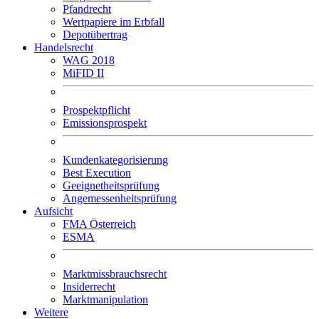
Pfandrecht
Wertpapiere im Erbfall
Depotübertrag
Handelsrecht
WAG 2018
MiFID II
Prospektpflicht
Emissionsprospekt
Kundenkategorisierung
Best Execution
Geeignetheitsprüfung
Angemessenheitsprüfung
Aufsicht
FMA Österreich
ESMA
Marktmissbrauchsrecht
Insiderrecht
Marktmanipulation
Weitere