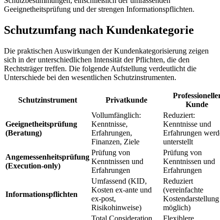
Schutzbestimmungen, einschließlich der umfassenden
Geeignetheitsprüfung und der strengen Informationspflichten.
Schutzumfang nach Kundenkategorie
Die praktischen Auswirkungen der Kundenkategorisierung zeigen
sich in der unterschiedlichen Intensität der Pflichten, die den
Rechtsträger treffen. Die folgende Aufstellung verdeutlicht die
Unterschiede bei den wesentlichen Schutzinstrumenten.
Professionelle
Schutzinstrument
Privatkunde
Kunde
Vollumfänglich:
Reduziert:
Geeignetheitsprüfung
Kenntnisse,
Kenntnisse und
(Beratung)
Erfahrungen,
Erfahrungen werd
Finanzen, Ziele
unterstellt
Prüfung von
Prüfung von
Angemessenheitsprüfung
Kenntnissen und
Kenntnissen und
(Execution-only)
Erfahrungen
Erfahrungen
Umfassend (KID,
Reduziert
Kosten ex-ante und
(vereinfachte
Informationspflichten
ex-post,
Kostendarstellung
Risikohinweise)
möglich)
Total Consideration
Flexiblere