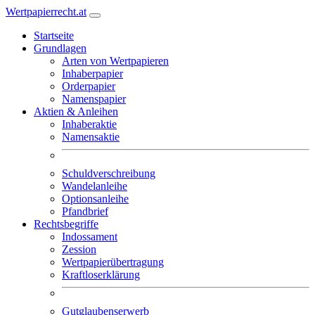
Wertpapierrecht.at
Startseite
Grundlagen
Arten von Wertpapieren
Inhaberpapier
Orderpapier
Namenspapier
Aktien & Anleihen
Inhaberaktie
Namensaktie
Schuldverschreibung
Wandelanleihe
Optionsanleihe
Pfandbrief
Rechtsbegriffe
Indossament
Zession
Wertpapierübertragung
Kraftloserklärung
Gutglaubenserwerb