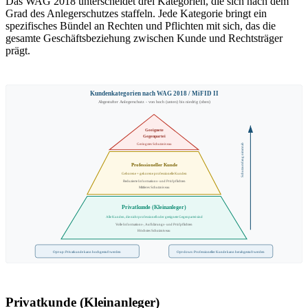
Das WAG 2018 unterscheidet drei Kategorien, die sich nach dem
Grad des Anlegerschutzes staffeln. Jede Kategorie bringt ein
spezifisches Bündel an Rechten und Pflichten mit sich, das die
gesamte Geschäftsbeziehung zwischen Kunde und Rechtsträger
prägt.
Kundenkategorien nach WAG 2018 / MiFID II
Abgestufter Anlegerschutz - von hoch (unten) bis niedrig (oben)
Geeignete
Gegenpartei
Geringstes Schutzniveau
Schutzumfang nimmt ab
Professioneller Kunde
Geborene + gekorene professionelle Kunden
Reduzierte Informations- und Prüfpflichten
Mittleres Schutzniveau
Privatkunde (Kleinanleger)
Alle Kunden, die nicht professionell oder geeignete Gegenpartei sind
Volle Informations-, Aufklärungs- und Prüfpflichten
Höchstes Schutzniveau
Opt-up: Privatkunde kann hochgestuft werden
Opt-down: Professioneller Kunde kann herabgestuft werden
Privatkunde (Kleinanleger)