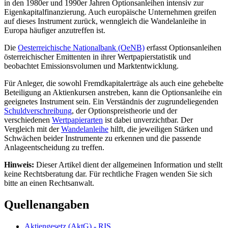
in den 1980er und 1990er Jahren Optionsanleihen intensiv zur
Eigenkapitalfinanzierung. Auch europäische Unternehmen greifen
auf dieses Instrument zurück, wenngleich die Wandelanleihe in
Europa häufiger anzutreffen ist.
Die
Oesterreichische Nationalbank (OeNB)
erfasst Optionsanleihen
österreichischer Emittenten in ihrer Wertpapierstatistik und
beobachtet Emissionsvolumen und Marktentwicklung.
Für Anleger, die sowohl Fremdkapitalerträge als auch eine gehebelte
Beteiligung an Aktienkursen anstreben, kann die Optionsanleihe ein
geeignetes Instrument sein. Ein Verständnis der zugrundeliegenden
Schuldverschreibung
, der Optionspreistheorie und der
verschiedenen
Wertpapierarten
ist dabei unverzichtbar. Der
Vergleich mit der
Wandelanleihe
hilft, die jeweiligen Stärken und
Schwächen beider Instrumente zu erkennen und die passende
Anlageentscheidung zu treffen.
Hinweis:
Dieser Artikel dient der allgemeinen Information und stellt
keine Rechtsberatung dar. Für rechtliche Fragen wenden Sie sich
bitte an einen Rechtsanwalt.
Quellenangaben
Aktiengesetz (AktG) - RIS