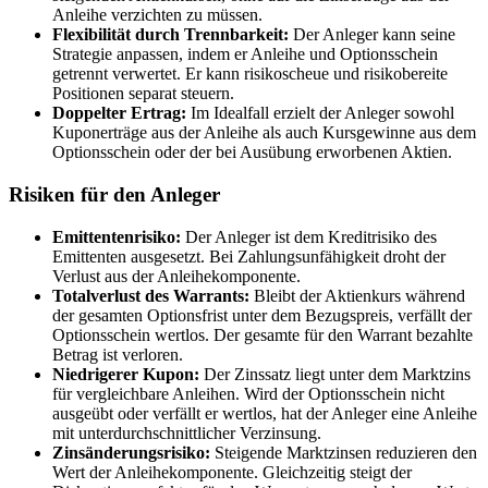
Anleihe verzichten zu müssen.
Flexibilität durch Trennbarkeit:
Der Anleger kann seine
Strategie anpassen, indem er Anleihe und Optionsschein
getrennt verwertet. Er kann risikoscheue und risikobereite
Positionen separat steuern.
Doppelter Ertrag:
Im Idealfall erzielt der Anleger sowohl
Kuponerträge aus der Anleihe als auch Kursgewinne aus dem
Optionsschein oder der bei Ausübung erworbenen Aktien.
Risiken für den Anleger
Emittentenrisiko:
Der Anleger ist dem Kreditrisiko des
Emittenten ausgesetzt. Bei Zahlungsunfähigkeit droht der
Verlust aus der Anleihekomponente.
Totalverlust des Warrants:
Bleibt der Aktienkurs während
der gesamten Optionsfrist unter dem Bezugspreis, verfällt der
Optionsschein wertlos. Der gesamte für den Warrant bezahlte
Betrag ist verloren.
Niedrigerer Kupon:
Der Zinssatz liegt unter dem Marktzins
für vergleichbare Anleihen. Wird der Optionsschein nicht
ausgeübt oder verfällt er wertlos, hat der Anleger eine Anleihe
mit unterdurchschnittlicher Verzinsung.
Zinsänderungsrisiko:
Steigende Marktzinsen reduzieren den
Wert der Anleihekomponente. Gleichzeitig steigt der