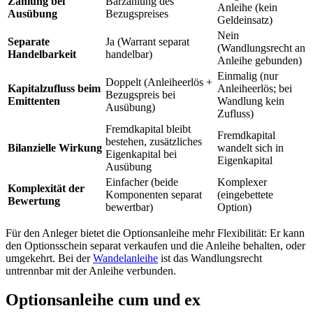
Zahlung bei
Barzahlung des
Anleihe (kein
Ausübung
Bezugspreises
Geldeinsatz)
Nein
Separate
Ja (Warrant separat
(Wandlungsrecht an
Handelbarkeit
handelbar)
Anleihe gebunden)
Einmalig (nur
Doppelt (Anleiheerlös +
Kapitalzufluss beim
Anleiheerlös; bei
Bezugspreis bei
Emittenten
Wandlung kein
Ausübung)
Zufluss)
Fremdkapital bleibt
Fremdkapital
bestehen, zusätzliches
Bilanzielle Wirkung
wandelt sich in
Eigenkapital bei
Eigenkapital
Ausübung
Einfacher (beide
Komplexer
Komplexität der
Komponenten separat
(eingebettete
Bewertung
bewertbar)
Option)
Für den Anleger bietet die Optionsanleihe mehr Flexibilität: Er kann
den Optionsschein separat verkaufen und die Anleihe behalten, oder
umgekehrt. Bei der
Wandelanleihe
ist das Wandlungsrecht
untrennbar mit der Anleihe verbunden.
Optionsanleihe cum und ex