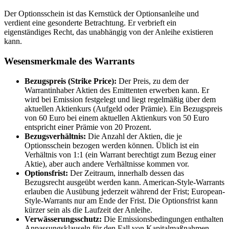
Der Optionsschein ist das Kernstück der Optionsanleihe und
verdient eine gesonderte Betrachtung. Er verbrieft ein
eigenständiges Recht, das unabhängig von der Anleihe existieren
kann.
Wesensmerkmale des Warrants
Bezugspreis (Strike Price):
Der Preis, zu dem der
Warrantinhaber Aktien des Emittenten erwerben kann. Er
wird bei Emission festgelegt und liegt regelmäßig über dem
aktuellen Aktienkurs (Aufgeld oder Prämie). Ein Bezugspreis
von 60 Euro bei einem aktuellen Aktienkurs von 50 Euro
entspricht einer Prämie von 20 Prozent.
Bezugsverhältnis:
Die Anzahl der Aktien, die je
Optionsschein bezogen werden können. Üblich ist ein
Verhältnis von 1:1 (ein Warrant berechtigt zum Bezug einer
Aktie), aber auch andere Verhältnisse kommen vor.
Optionsfrist:
Der Zeitraum, innerhalb dessen das
Bezugsrecht ausgeübt werden kann. American-Style-Warrants
erlauben die Ausübung jederzeit während der Frist; European-
Style-Warrants nur am Ende der Frist. Die Optionsfrist kann
kürzer sein als die Laufzeit der Anleihe.
Verwässerungsschutz:
Die Emissionsbedingungen enthalten
Anpassungsklauseln für den Fall von Kapitalmaßnahmen