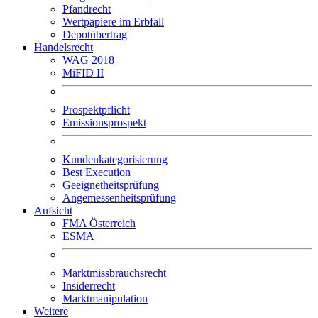
Pfandrecht
Wertpapiere im Erbfall
Depotübertrag
Handelsrecht
WAG 2018
MiFID II
Prospektpflicht
Emissionsprospekt
Kundenkategorisierung
Best Execution
Geeignetheitsprüfung
Angemessenheitsprüfung
Aufsicht
FMA Österreich
ESMA
Marktmissbrauchsrecht
Insiderrecht
Marktmanipulation
Weitere