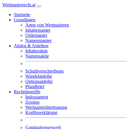
Wertpapierrecht.at
Startseite
Grundlagen
Arten von Wertpapieren
Inhaberpapier
Orderpapier
Namenspapier
Aktien & Anleihen
Inhaberaktie
Namensaktie
Schuldverschreibung
Wandelanleihe
Optionsanleihe
Pfandbrief
Rechtsbegriffe
Indossament
Zession
Wertpapierübertragung
Kraftloserklärung
Gutglaubenserwerb