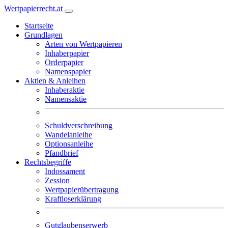
Wertpapierrecht.at
Startseite
Grundlagen
Arten von Wertpapieren
Inhaberpapier
Orderpapier
Namenspapier
Aktien & Anleihen
Inhaberaktie
Namensaktie
Schuldverschreibung
Wandelanleihe
Optionsanleihe
Pfandbrief
Rechtsbegriffe
Indossament
Zession
Wertpapierübertragung
Kraftloserklärung
Gutglaubenserwerb