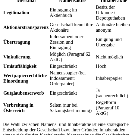
Merkmal
Namensaktie
Inhaberaktie
Besitz der
Eintragung im
Legitimation
Urkunde /
Aktienbuch
Depotguthaben
Gesellschaft kennt ihre
Aktionäre bleiben
Aktionärstransparenz
Aktionäre
anonym
Indossament oder
Einigung und
Übertragung
Zession und
Übergabe
Eintragung
Möglich (Paragraf 62
Vinkulierung
Nicht möglich
AktG)
Umlauffähigkeit
Eingeschränkt
Hoch
Namenspapier (bei
Wertpapierrechtliche
Indossament:
Inhaberpapier
Einordnung
Orderpapier)
Ja
Gutglaubenserwerb
Eingeschränkt
(sachenrechtlich)
Regelform
Verbreitung in
Selten (nur bei
(Paragraf 10
Österreich
Satzungsbestimmung)
AktG)
Die Wahl zwischen Namens- und Inhaberaktie ist eine strategische
Entscheidung der Gesellschaft bzw. ihrer Gründer. Inhaberaktien