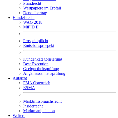
Pfandrecht
Wertpapiere im Erbfall
Depotübertrag
Handelsrecht
WAG 2018
MiFID II
Prospektpflicht
Emissionsprospekt
Kundenkategorisierung
Best Execution
Geeignetheitsprüfung
Angemessenheitsprüfung
Aufsicht
FMA Österreich
ESMA
Marktmissbrauchsrecht
Insiderrecht
Marktmanipulation
Weitere