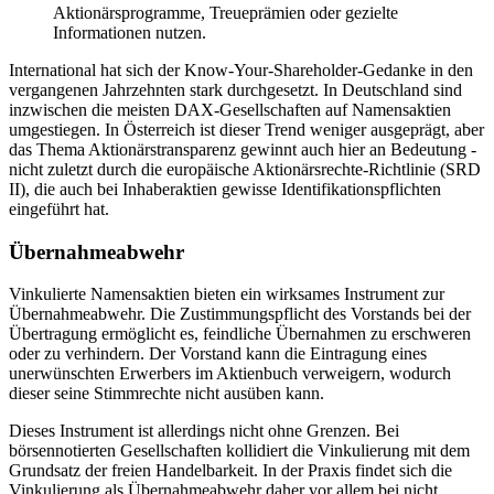
Aktionärsprogramme, Treueprämien oder gezielte
Informationen nutzen.
International hat sich der Know-Your-Shareholder-Gedanke in den
vergangenen Jahrzehnten stark durchgesetzt. In Deutschland sind
inzwischen die meisten DAX-Gesellschaften auf Namensaktien
umgestiegen. In Österreich ist dieser Trend weniger ausgeprägt, aber
das Thema Aktionärstransparenz gewinnt auch hier an Bedeutung -
nicht zuletzt durch die europäische Aktionärsrechte-Richtlinie (SRD
II), die auch bei Inhaberaktien gewisse Identifikationspflichten
eingeführt hat.
Übernahmeabwehr
Vinkulierte Namensaktien bieten ein wirksames Instrument zur
Übernahmeabwehr. Die Zustimmungspflicht des Vorstands bei der
Übertragung ermöglicht es, feindliche Übernahmen zu erschweren
oder zu verhindern. Der Vorstand kann die Eintragung eines
unerwünschten Erwerbers im Aktienbuch verweigern, wodurch
dieser seine Stimmrechte nicht ausüben kann.
Dieses Instrument ist allerdings nicht ohne Grenzen. Bei
börsennotierten Gesellschaften kollidiert die Vinkulierung mit dem
Grundsatz der freien Handelbarkeit. In der Praxis findet sich die
Vinkulierung als Übernahmeabwehr daher vor allem bei nicht