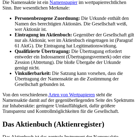
Die Namensaktie ist ein
Namenspapier
im wertpapierrechtlichen
Sinn. Ihre wesentlichen Merkmale:
Personenbezogene Zuordnung:
Die Urkunde enthält den
Namen des berechtigten Aktionärs. Die Gesellschaft weiß,
wer Aktionär ist.
Eintragung im Aktienbuch:
Gegenüber der Gesellschaft gilt
nur als Aktionär, wer im Aktienbuch eingetragen ist (Paragraf
61 AktG). Die Eintragung hat Legitimationswirkung.
Qualifizierte Übertragung:
Die Übertragung erfordert
entweder ein Indossament (Übertragungsvermerk) oder eine
Zession (Abtretung). Die bloße Übergabe der Urkunde
genügt nicht.
Vinkulierbarkeit:
Die Satzung kann vorsehen, dass die
Übertragung der Namensaktie an die Zustimmung der
Gesellschaft gebunden ist.
Von den verschiedenen
Arten von Wertpapieren
steht die
Namensaktie damit auf der gegenüberliegenden Seite des Spektrums
zur Inhaberaktie: geringere Umlauffähigkeit, dafür größere
Transparenz und Kontrollmöglichkeiten für die Gesellschaft.
Das Aktienbuch (Aktienregister)
Das Aktienbuch ist das zentrale Instrument der Namensaktie.