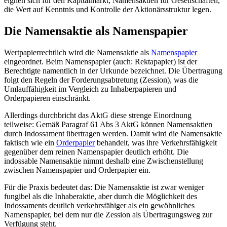
eignen sich für den Kapitalmarkt, Namensaktien für Gesellschaften,
die Wert auf Kenntnis und Kontrolle der Aktionärsstruktur legen.
Die Namensaktie als Namenspapier
Wertpapierrechtlich wird die Namensaktie als
Namenspapier
eingeordnet. Beim Namenspapier (auch: Rektapapier) ist der
Berechtigte namentlich in der Urkunde bezeichnet. Die Übertragung
folgt den Regeln der Forderungsabtretung (Zession), was die
Umlauffähigkeit im Vergleich zu Inhaberpapieren und
Orderpapieren einschränkt.
Allerdings durchbricht das AktG diese strenge Einordnung
teilweise: Gemäß Paragraf 61 Abs 3 AktG können Namensaktien
durch Indossament übertragen werden. Damit wird die Namensaktie
faktisch wie ein
Orderpapier
behandelt, was ihre Verkehrsfähigkeit
gegenüber dem reinen Namenspapier deutlich erhöht. Die
indossable Namensaktie nimmt deshalb eine Zwischenstellung
zwischen Namenspapier und Orderpapier ein.
Für die Praxis bedeutet das: Die Namensaktie ist zwar weniger
fungibel als die Inhaberaktie, aber durch die Möglichkeit des
Indossaments deutlich verkehrsfähiger als ein gewöhnliches
Namenspapier, bei dem nur die Zession als Übertragungsweg zur
Verfügung steht.